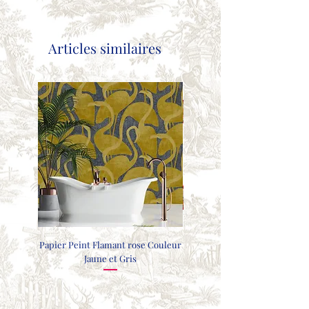
Articles similaires
Papier Peint Flamant rose Couleur
COUSSIN FAISANTS - GRIS CL
Jaune et Gris