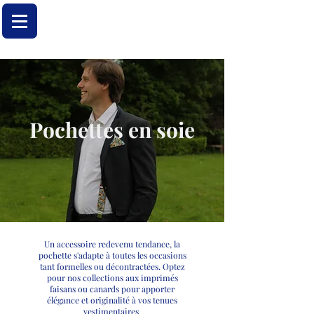
Pochettes en soie
Un accessoire redevenu tendance, la
pochette s'adapte à toutes les occasions
tant formelles ou décontractées. Optez
pour nos collections aux imprimés
faisans ou canards pour apporter
élégance et originalité à vos tenues
vestimentaires.