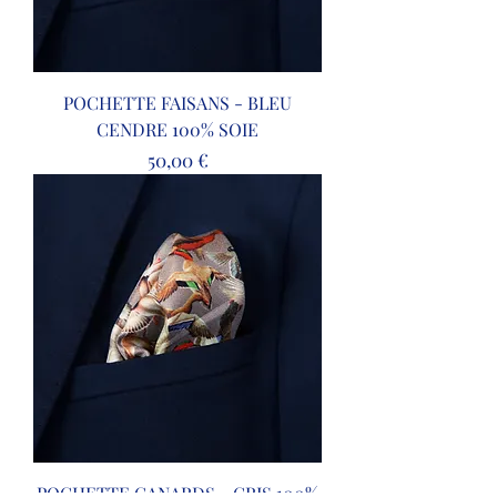
POCHETTE FAISANS - BLEU
CENDRE 100% SOIE
Prix
50,00 €
POCHETTE CANARDS - GRIS 100%