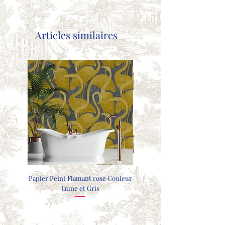
Articles similaires
Papier Peint Flamant rose Couleur
COUSSIN FAISANTS - GRIS CL
Jaune et Gris