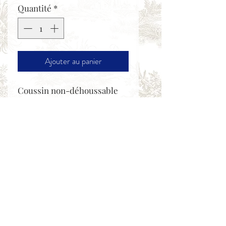
Quantité
*
Ajouter au panier
Coussin non-déhoussable
haute couture confectionné
dans une toile métis lin-
coton imprimée d'une scène
romantique. Le dos est en
velours 100% coton avec un
ourlé simple.