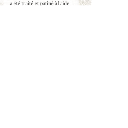
a été traité et patiné à l'aide
de tannins d'origine
végétale. Tout comme la
toile, le cuir végétal est
lavable et extrêmement
résistant aux chocs et aux
intempéries. C'est
véritablement un bagage
pour toutes sortes de
villégiatures vacances et
week-end.