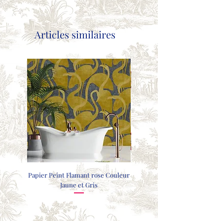
Articles similaires
Papier Peint Flamant rose Couleur
COUSSIN FAISANTS - GRIS CL
Jaune et Gris