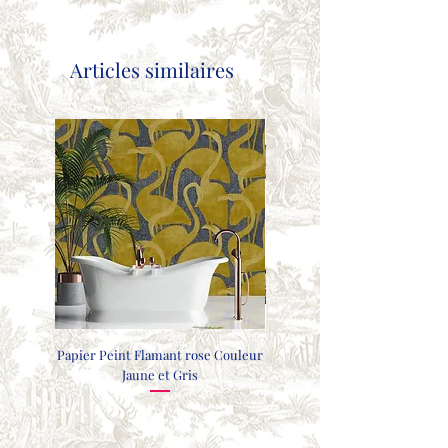
Articles similaires
Papier Peint Flamant rose Couleur
COUSSIN FAISANTS - GRIS CL
Jaune et Gris