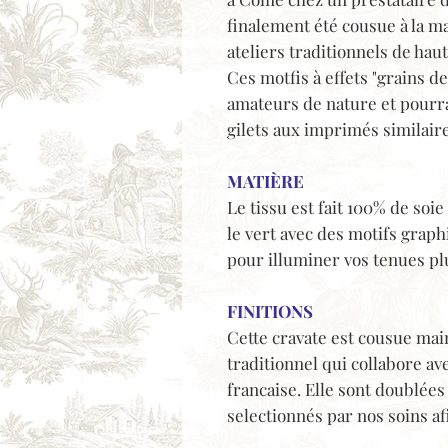
finalement été cousue à la m
ateliers traditionnels de hau
Ces motfis à effets "grains d
amateurs de nature et pourra 
gilets aux imprimés similaire
MATIÈRE
Le tissu est fait 100% de soie
le vert avec des motifs graph
pour illuminer vos tenues pl
FINITIONS
Cette cravate est cousue mai
traditionnel qui collabore a
francaise. Elle sont doublées 
selectionnés par nos soins afi