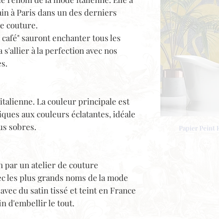
ain à Paris dans un des derniers
te couture.
e café" sauront enchanter tous les
s'allier à la perfection avec nos
s.
 italienne. La couleur principale est
iques aux couleurs éclatantes, idéale
us sobres.
Papier Peint 
n par un atelier de couture
vec les plus grands noms de la mode
avec du satin tissé et teint en France
n d'embellir le tout.