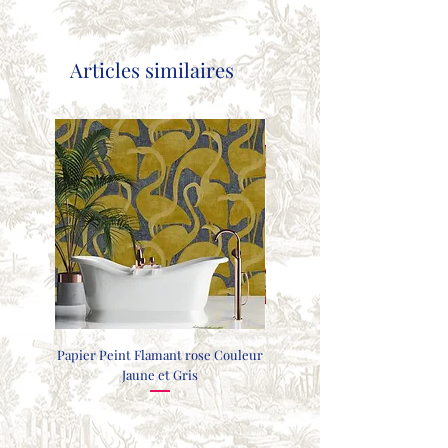
Articles similaires
Papier Peint Flamant rose Couleur
COUSSIN FAISANTS - GRIS CL
Jaune et Gris