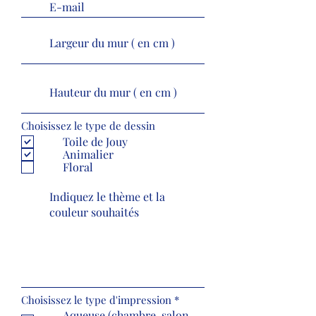
Choisissez le type de dessin
Toile de Jouy
Animalier
Floral
O
Choisissez le type d'impression
*
b
Aqueuse (chambre, salon