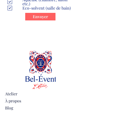
l
etc.)
i
Eco-solvent (salle de bain)
g
a
Envoyer
t
o
i
r
e
Atelier
À propos
Blog