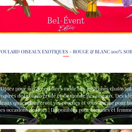
FOULARD OISEAUX EXOTIQUES - ROUGE & BLANC 100% SOI
Aperçu rapide
Optez pour nos accessoires mode aux imprimés chatoyant
nspirés de la biodiversité et du monde des oiseaux. Des id
deaux qui enchanteront vos proches et vous-même pour to
les occasions de fêtes ! Disponibles pour hommes et femme