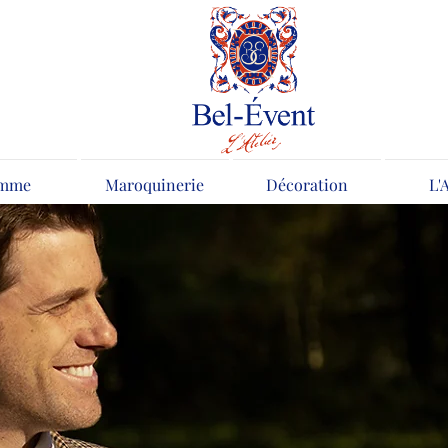
mme
Maroquinerie
Décoration
L'
Cravat
L'envolée des 
Collection
Plongez au coeur de l'arrière pays 