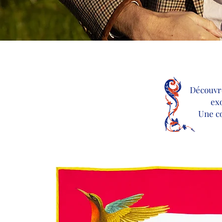
Découvr
exo
Une co