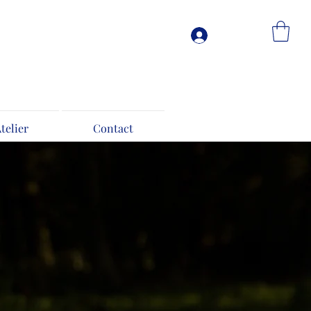
Connexion
Atelier
Contact
es
faisans 100% soie
normand avec nos nouvelles