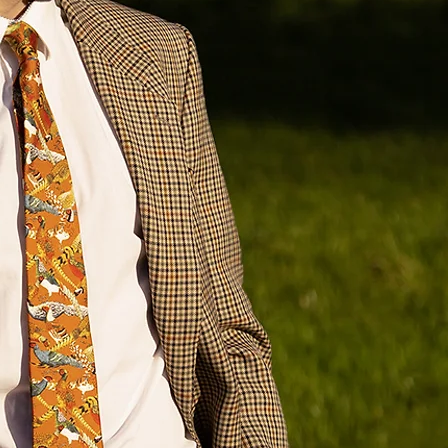
cravates inspirées de ses animaux
spectacle naturel capturé dans un des