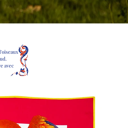
'oiseaux
ud.
re avec