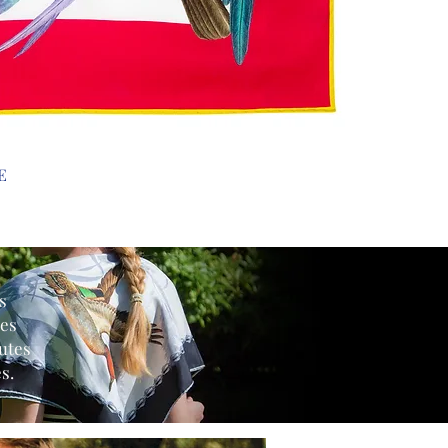
E
s
ées
utes
s.