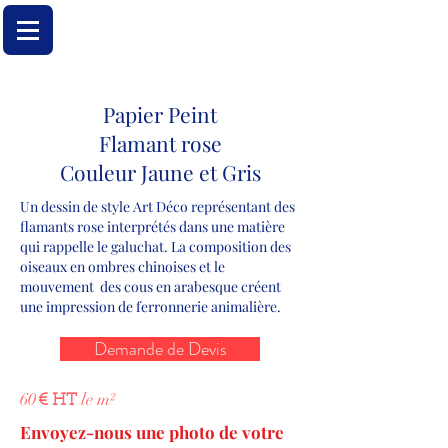
Papier Peint
Flamant rose
Couleur Jaune et Gris
Un dessin de style Art Déco représentant des
flamants rose interprétés dans une matière
qui rappelle le galuchat. La composition des
oiseaux en ombres chinoises et le
mouvement des cous en arabesque créent
une impression de ferronnerie animalière.
Demande de Devis
60
le m²
€ HT
Envoyez-nous une photo de votre