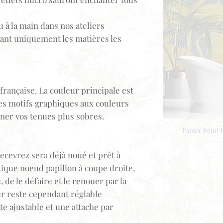
 à la main dans nos ateliers
isant uniquement les matières les
 française. La couleur principale est
des motifs graphiques aux couleurs
iner vos tenues plus sobres.
Papier Peint 
ecevrez sera déjà noué et prêt à
ntique noeud papillon à coupe droite,
, de le défaire et le renouer par la
er reste cependant réglable
te ajustable et une attache par