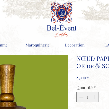
mme
Maroquinerie
Décoration
L'
NŒUD PAPI
OR 100% S
Prix
85,00 €
Quantité
*