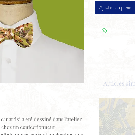
Ajouter au panier
Articles sim
canards" a été dessiné dans l'atelier
s chez un confectionneur
 effets micro sauront enchanter tous